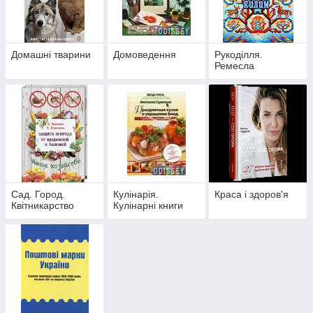
Дозвілля:
цікаві хобі, ідеї для сімейних вечорів,
підбірки книг і фільмів, а також варіанти активного
відпочинку.
Дізнавайтеся, як перетворити звичайні домашні справи на
Домашні тварини
Домоведення
Рукоділля.
задоволення та де шукати ресурс для відпочинку після
Ремесла
робочого дня!
Сад. Город.
Кулінарія.
Краса і здоров'я
Квітникарство
Кулінарні книги