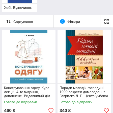
Хобі. Відпочинок
Сортування
0
Фільтри
Конструювання одягу. Курс
Поради молодій господині.
лекцій. 4-тє видання,
1000 секретів домоведення.
доповнене. Видавничий дім
Гаврилко Л. П. Центр учбової
ЦУЛ
літератури
Готово до відправки
Готово до відправки
460
340
₴
₴