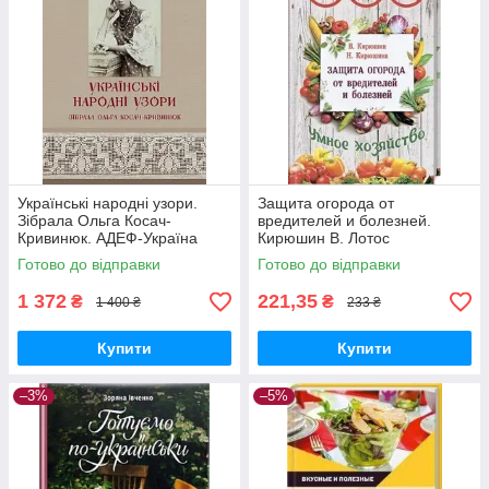
Українські народні узори.
Защита огорода от
Зібрала Ольга Косач-
вредителей и болезней.
Кривинюк. АДЕФ-Україна
Кирюшин В. Лотос
Готово до відправки
Готово до відправки
1 372
221,35
₴
₴
1 400 ₴
233 ₴
Купити
Купити
–3%
–5%