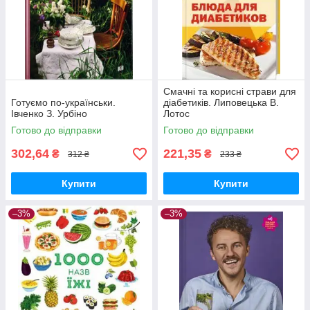
Смачні та корисні страви для
Готуємо по-українськи.
діабетиків. Липовецька В.
Івченко З. Урбіно
Лотос
Готово до відправки
Готово до відправки
302,64
221,35
₴
₴
312 ₴
233 ₴
Купити
Купити
–3%
–3%