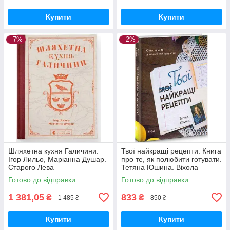
Купити
Купити
–7%
–2%
Шляхетна кухня Галичини.
Твої найкращі рецепти. Книга
Ігор Лильо, Маріанна Душар.
про те, як полюбити готувати.
Старого Лева
Тетяна Юшина. Віхола
Готово до відправки
Готово до відправки
1 381,05
833
₴
₴
1 485 ₴
850 ₴
Купити
Купити