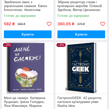
Зваблення їжею з
Збірник рецептур страв і
українським смаком. Євген
кулінарних виробів. Олексій
Клопотенко. #книголав
Здобнов, Віктор Циганенко.
Арій
Готово до відправки
Готово до відправки
582
360,05
₴
₴
600 ₴
379 ₴
Купити
Купити
–2%
–3%
Мені це смакує. Катерина
ГастроноGEEK. 42 рецепти,
Луцишин, Ірина Голодюк,
натхнені культурами уяви.
Ліна Максимук, Марина
Nasha idea