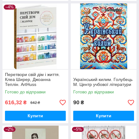
–4%
Перетвори свій дім і життя.
Клеа Ширер, Джоанна
Український килим. Голубець
Теплін. ArtHuss
М. Центр учбової літератури
Готово до відправки
Готово до відправки
616,32
90
₴
₴
642 ₴
Купити
Купити
–2%
–5%