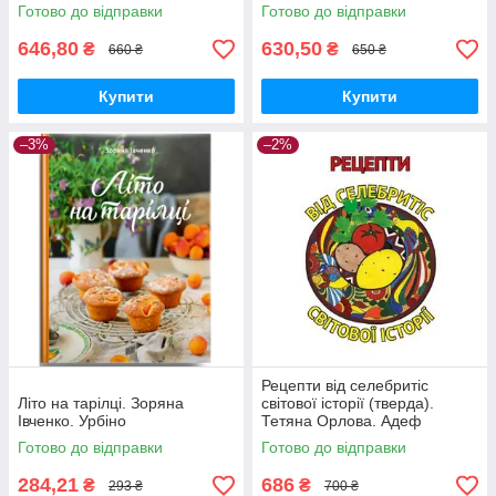
Старик, Наталія
Готово до відправки
Готово до відправки
Соболевська. Дискурсус
646,80
630,50
₴
₴
660 ₴
650 ₴
Купити
Купити
–3%
–2%
Рецепти від селебритіс
Літо на тарілці. Зоряна
світової історії (тверда).
Івченко. Урбіно
Тетяна Орлова. Адеф
Готово до відправки
Готово до відправки
284,21
686
₴
₴
293 ₴
700 ₴