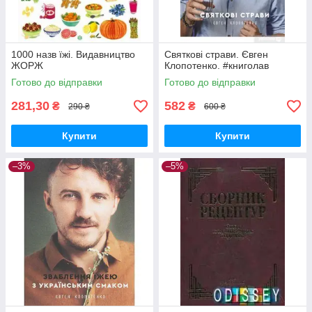
1000 назв їжі. Видавництво
Святкові страви. Євген
ЖОРЖ
Клопотенко. #книголав
Готово до відправки
Готово до відправки
281,30
582
₴
₴
290 ₴
600 ₴
Купити
Купити
–3%
–5%