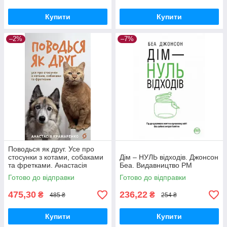
Купити
Купити
–2%
–7%
Поводься як друг. Усе про
стосунки з котами, собаками
Дім – НУЛЬ відходів. Джонсон
та фретками. Анастасія
Беа. Видавництво РМ
Крамаренко. Віхола
Готово до відправки
Готово до відправки
475,30
236,22
₴
₴
485 ₴
254 ₴
Купити
Купити