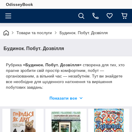
OdisseyBook
Товари та послуги
Будинок. Побут. Дозвілля
Будинок. Побут. Дозвілля
Рубрика
«Будинок. Побут. Дозвілля»
створена для тих, хто
прагне зробити свій простір комфортним, побут —
організованим, а вільний час — незабутнім. Тут ви знайдете
все необхідне для щоденного натхнення та вирішення
побутових завдань:
Будинок:
ідеї інтер'єру, ремонтні лайфхаки,
Показати все
організація простору та створення домашнього
затишку.
Побут:
корисні поради щодо прибирання, еко-
засоби для дому, догляд за речами та полегшення
щоденної рутини.