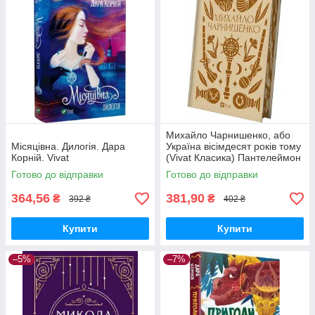
Михайло Чарнишенко, або
Місяцівна. Дилогія. Дара
Україна вісімдесят років тому
Корній. Vivat
(Vivat Класика) Пантелеймон
Куліш, Василь Івашків. Vivat
Готово до відправки
Готово до відправки
364,56
381,90
₴
₴
392 ₴
402 ₴
Купити
Купити
–5%
–7%