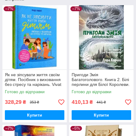
–7%
–7%
Як не зіпсувати життя своїм
Пригоди Змія
дітям. Посібник з виховання
Багатоголового. Книга 2. Білі
без стресу та нарікань. Vivat
перлини для Білої Королеви.
Vivat
Готово до відправки
Готово до відправки
328,29
410,13
₴
₴
353 ₴
441 ₴
Купити
Купити
–7%
–5%