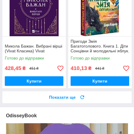
Пригоди Змія
Микола Бажан. Вибрані вірші
Багатоголового. Книга 1. Діти
(Vivat Класика) Vivat
Сонцівни й молодильні яблук.
Vivat
Готово до відправки
Готово до відправки
428,45
410,13
₴
₴
451 ₴
441 ₴
Купити
Купити
Показати ще
OdisseyBook