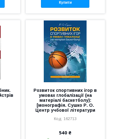
Купити
бник.
Розвиток спортивних ігор в
йстрів
умовах глобалізації (на
матеріалі баскетболу):
[монографія. Сушко Р. О.
Центр учбової літератури
162713
540 ₴