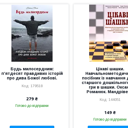
Будь милосердним:
Цікаві шашки.
п’ятдесят правдивих історій
Навчальнометодич
про дива Божої любові.
посібник із навчання 
старшого дошкільного
179518
гри в шашки. Окса
Романюк. Мандрів
279 ₴
144051
Готово до відправки
149 ₴
Готово до відправки