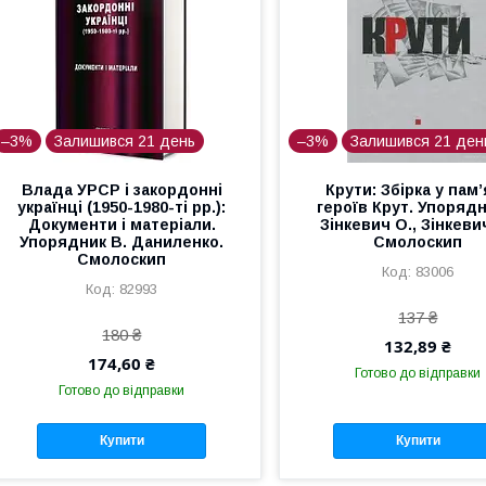
–3%
Залишився 21 день
–3%
Залишився 21 ден
Влада УРСР і закордонні
Крути: Збірка у пам
українці (1950-1980-ті рр.):
героїв Крут. Упорядн
Документи і матеріали.
Зінкевич О., Зінкевич
Упорядник В. Даниленко.
Смолоскип
Смолоскип
83006
82993
137 ₴
180 ₴
132,89 ₴
174,60 ₴
Готово до відправки
Готово до відправки
Купити
Купити