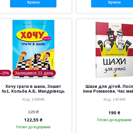
Купити
Купити
–5%
Залишився 21 день
Хочу грати в шахи, Зошит
Шахи для дітей. Посі
№1. Кольба А.Б. Мандрівець
Інна Романова. Час ма
144048
142449
129 ₴
190 ₴
122,55 ₴
Готово до відправки
Готово до відправки