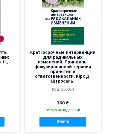
ь
’ять
Краткосрочные интервенции
ики:
для радикальных
 Н.,
изменений. Принципы
фокусированной терапии
принятия и
ответственности. Кірк Д.
Штросаль,
165014
360 ₴
Готово до відправки
Купити