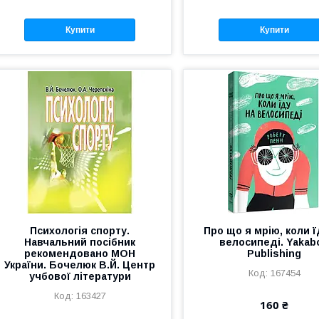
Купити
Купити
Психологія спорту.
Про що я мрію, коли ї
Навчальний посібник
велосипеді. Yakab
рекомендовано МОН
Publishing
України. Бочелюк В.Й. Центр
167454
учбової літератури
163427
160 ₴