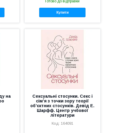
Готово до відправки
Купити
ду на
Сексуальні стосунки. Секс і
oo
сім’я з точки зору теорії
об’єктних стосунків. Девід Е.
Шарфф. Центр учбової
літератури
164091