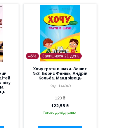
–5%
Залишився 21 день
Хочу грати в шахи. Зошит
ний
№2. Борис Фенюк, Андрій
дітей
Кольба. Мандрівець
 віку
144049
на
ець
129 ₴
122,55 ₴
Готово до відправки