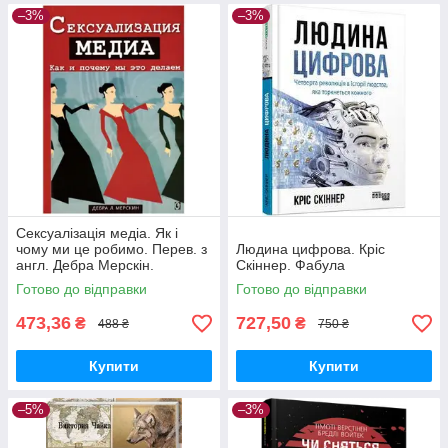
–3%
–3%
Сексуалізація медіа. Як і
чому ми це робимо. Перев. з
Людина цифрова. Кріс
англ. Дебра Мерскін.
Скіннер. Фабула
Гуманітарний центр
Готово до відправки
Готово до відправки
473,36
727,50
₴
₴
488 ₴
750 ₴
Купити
Купити
–5%
–3%