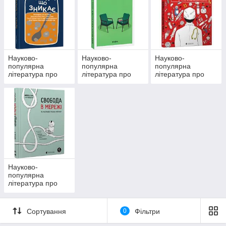
Науково-
Науково-
Науково-
популярна
популярна
популярна
література про
література про
література про
хімії та біології
мислення і
здоров'я та
психології
медицину
Науково-
популярна
література про
технологіях і
техніці
Сортування
0
Фільтри