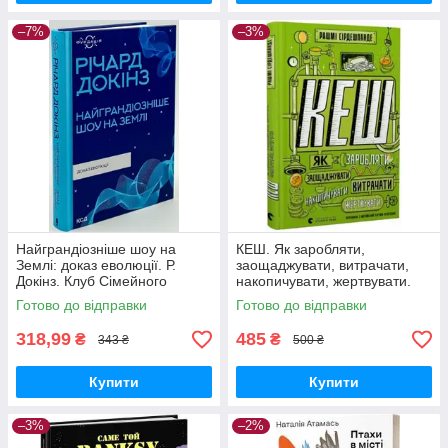
–7%
–3%
Найграндіозніше шоу на
КЕШ. Як заробляти,
Землі: доказ еволюції. Р.
заощаджувати, витрачати,
Докінз. Клуб Сімейного
накопичувати, жертвувати.
Дозвілля
Старого Лева
Готово до відправки
Готово до відправки
318,99
485
₴
₴
343 ₴
500 ₴
Купити
Купити
–3%
–2%