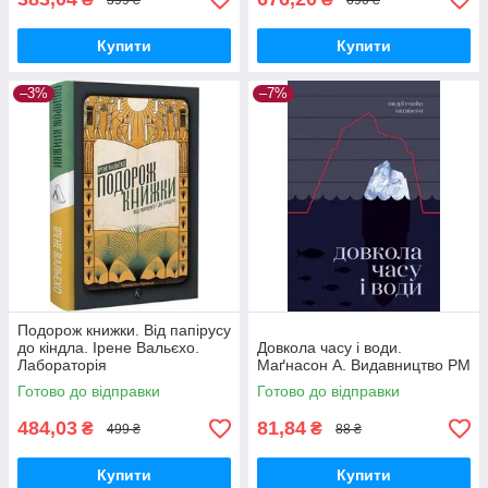
Купити
Купити
–3%
–7%
Подорож книжки. Від папірусу
до кіндла. Ірене Вальєхо.
Довкола часу і води.
Лабораторія
Маґнасон А. Видавництво РМ
Готово до відправки
Готово до відправки
484,03
81,84
₴
₴
499 ₴
88 ₴
Купити
Купити