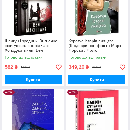
Шпигун і зрадник. Визначна
Коротка історія пияцтва
шпигунська історія часів
(Шедеври нон-фікшн) Марк
Холодної війни. Бен
Форсайт. Фоліо
Макінтайр. #книголав
Готово до відправки
Готово до відправки
582
349,20
₴
₴
600 ₴
360 ₴
Купити
Купити
–3%
–3%