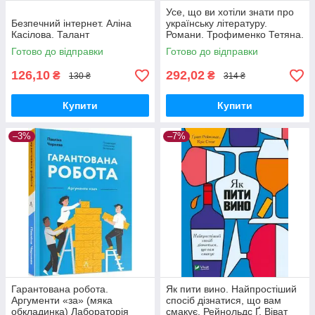
Усе, що ви хотіли знати про
Безпечний інтернет. Аліна
українську літературу.
Касілова. Талант
Романи. Трофименко Тетяна.
Віват
Готово до відправки
Готово до відправки
126,10
292,02
₴
₴
130 ₴
314 ₴
Купити
Купити
–3%
–7%
Гарантована робота.
Як пити вино. Найпростіший
Аргументи «за» (мяка
спосіб дізнатися, що вам
обкладинка) Лабораторія
смакує. Рейнольдс Ґ. Віват