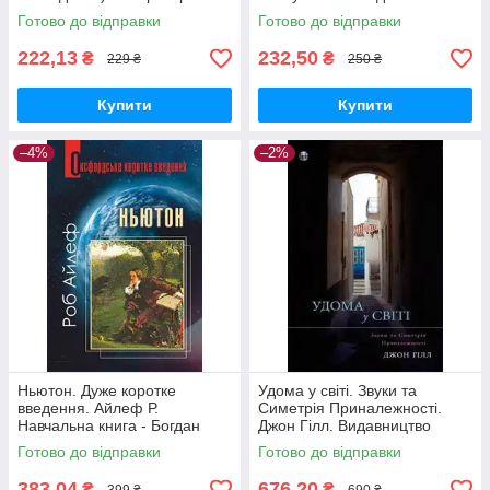
Готово до відправки
Готово до відправки
222,13
232,50
₴
₴
229 ₴
250 ₴
Купити
Купити
–4%
–2%
Ньютон. Дуже коротке
Удома у світі. Звуки та
введення. Айлеф Р.
Симетрія Приналежності.
Навчальна книга - Богдан
Джон Гілл. Видавництво
Ростислава Бурлаки
Готово до відправки
Готово до відправки
383,04
676,20
₴
₴
399 ₴
690 ₴