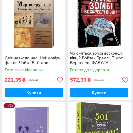
Чи сняться зомбі воскреслі
Світ навколо нас. Неймовірні
вівці? Войтек Бредлі, Тімоті
факти. Чайка В. Лотос
Верстінен. ФАБУЛА
Готово до відправки
Готово до відправки
221,35
572,30
₴
₴
233 ₴
590 ₴
Купити
Купити
–2%