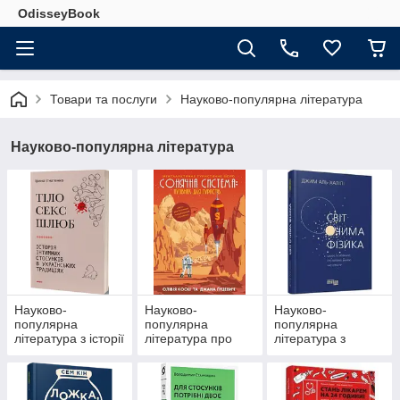
OdisseyBook
Товари та послуги
Науково-популярна література
Науково-популярна література
Науково-
Науково-
Науково-
популярна
популярна
популярна
література з історії
література про
література з
космос і всесвіт
фізики та
математики