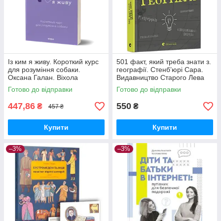
Із ким я живу. Короткий курс
501 факт, який треба знати з.
для розуміння собаки.
географії. Стенб’юрі Сара.
Оксана Галан. Віхола
Видавництво Старого Лева
Готово до відправки
Готово до відправки
447,86
550
₴
₴
457 ₴
Купити
Купити
–3%
–3%