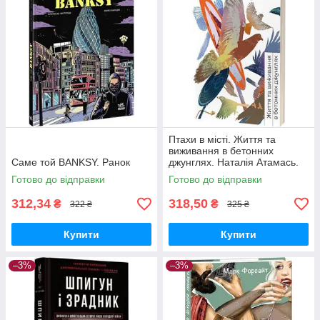
Птахи в місті. Життя та
виживання в бетонних
Саме той BANKSY. Ранок
джунглях. Наталія Атамась.
Віхола
Готово до відправки
Готово до відправки
312,34
318,50
₴
₴
322 ₴
325 ₴
Купити
Купити
–3%
–3%