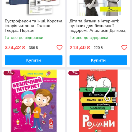
Бустрофедон та інші. Коротка
Діти та батьки в інтернеті:
історія читання. Галина
путівник для безпечної
Глодзь. Портал
подорожі. Анастасія Дьякова,
Аліна Касілова. Талант
Готово до відправки
Готово до відправки
374,42
213,40
₴
₴
386 ₴
220 ₴
Купити
Купити
–3%
–7%